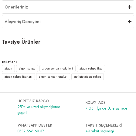
Önerileriniz
Alışveriş Deneyimi
Tavsiye Ürünler
Gofrato Zigon Sehpa Ceviz
Gofrato Zigon Sehpa-Beyaz
Etiketler :
zigon
zigon sehpa
zigon sehpa modelleri
zigon sehpa ikea
1.499,00 ₺
1.499,00 ₺
zigon sehpa fiyatları
zigon sehpa trendyol
gofrato zigon sehpa
ÜCRETSİZ KARGO
KOLAY İADE
250₺ ve üzeri alışverişlerde
7 Gün İçinde Ücretsiz İade
geçerli
WHATSAPP DESTEK
TAKSİT SEÇENEKLERİ
0532 566 60 37
+9 taksit seçeneği