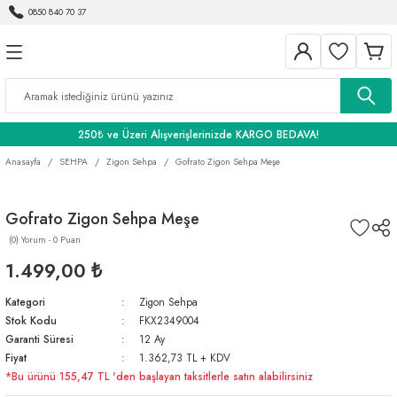
0850 840 70 37
Geri Dön
Geri Dön
Geri Dön
BANYO
250₺ ve Üzeri Alışverişlerinizde KARGO BEDAVA!
Anasayfa
SEHPA
Zigon Sehpa
Gofrato Zigon Sehpa Meşe
Gofrato Zigon Sehpa Meşe
(0) Yorum - 0 Puan
1.499,00 ₺
Kategori
Zigon Sehpa
Stok Kodu
FKX2349004
Garanti Süresi
12 Ay
Fiyat
1.362,73 TL + KDV
*Bu ürünü 155,47 TL 'den başlayan taksitlerle satın alabilirsiniz