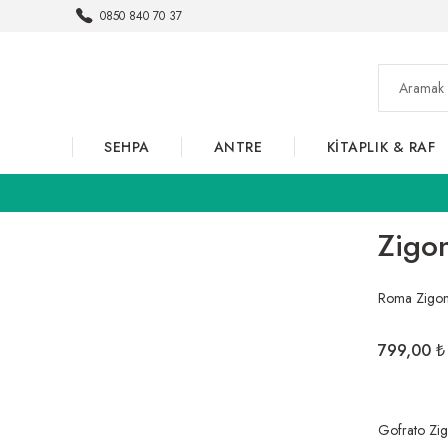
0850 840 70 37
SEHPA
ANTRE
KİTAPLIK & RAF
Zigo
Roma Zigon
799,00 ₺
Gofrato Zi