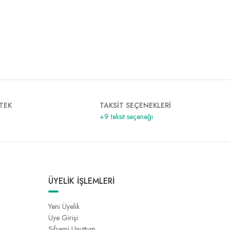
TEK
TAKSİT SEÇENEKLERİ
+9 taksit seçeneği
ÜYELİK İŞLEMLERİ
Yeni Üyelik
Üye Girişi
Şifremi Unuttum