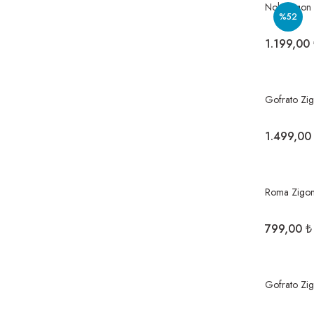
Nola Zigon
%52
1.199,00
Gofrato Zi
1.499,00
Roma Zigon
799,00 ₺
Gofrato Zi