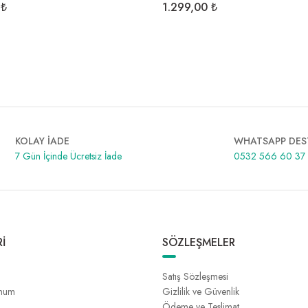
 ₺
1.299,00 ₺
KOLAY İADE
WHATSAPP DES
7 Gün İçinde Ücretsiz İade
0532 566 60 37
İ
SÖZLEŞMELER
Satış Sözleşmesi
unum
Gizlilik ve Güvenlik
Ödeme ve Teslimat