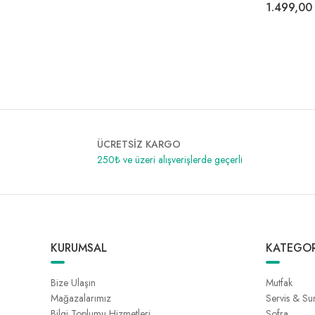
1.499,00
ÜCRETSİZ KARGO
250₺ ve üzeri alışverişlerde geçerli
KURUMSAL
KATEGOR
Bize Ulaşın
Mutfak
Mağazalarımız
Servis & S
Bilgi Toplumu Hizmetleri
Sofra