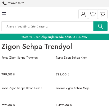
0850 840 70 37
Geri Dön
Geri Dön
Geri Dön
BANYO
250₺ ve Üzeri Alışverişlerinizde KARGO BEDAVA!
Zigon Sehpa Trendyol
Roma Zigon Sehpa Traverten
Roma Zigon Sehpa Krem
799,00 ₺
799,00 ₺
Roma Zigon Sehpa Beton Desen
Gofrato Zigon Sehpa Meşe
799,00 ₺
1.499,00 ₺