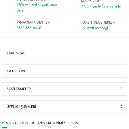
KOLAY İADE
250₺ ve üzeri alışverişlerde
7 Gün İçinde Ücretsiz İade
geçerli
WHATSAPP DESTEK
TAKSİT SEÇENEKLERİ
0532 566 60 37
+9 taksit seçeneği
KURUMSAL
KATEGORİ
SÖZLEŞMELER
ÜYELİK İŞLEMLERİ
YENİLİKLERDEN İLK SİZİN HABERİNİZ OLSUN.