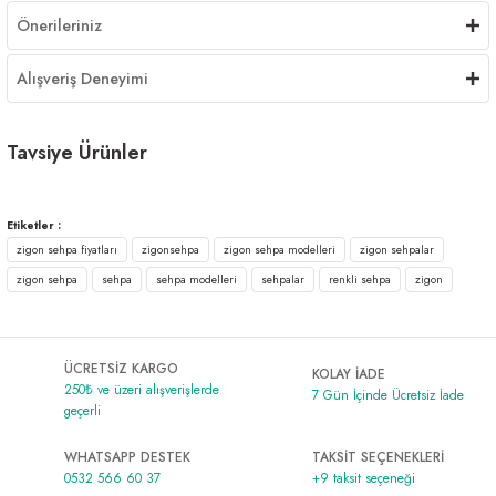
Önerileriniz
Alışveriş Deneyimi
Tavsiye Ürünler
Bolero Zigon Sehpa Ceviz
Bolero Zigon Sehpa Krem Cappuccino Krem
Etiketler :
zigon sehpa fiyatları
zigonsehpa
zigon sehpa modelleri
zigon sehpalar
1.299,00 ₺
1.299,00 ₺
zigon sehpa
sehpa
sehpa modelleri
sehpalar
renkli sehpa
zigon
Bolero Zigon Sehpa Beyaz Cappuccino Sarı
ÜCRETSİZ KARGO
KOLAY İADE
1.299,00 ₺
250₺ ve üzeri alışverişlerde
7 Gün İçinde Ücretsiz İade
geçerli
WHATSAPP DESTEK
TAKSİT SEÇENEKLERİ
0532 566 60 37
+9 taksit seçeneği