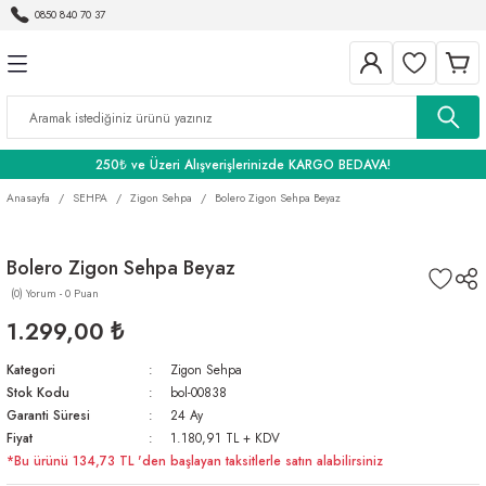
0850 840 70 37
Geri Dön
Geri Dön
Geri Dön
BANYO
250₺ ve Üzeri Alışverişlerinizde KARGO BEDAVA!
Anasayfa
SEHPA
Zigon Sehpa
Bolero Zigon Sehpa Beyaz
Bolero Zigon Sehpa Beyaz
(0) Yorum - 0 Puan
1.299,00 ₺
Kategori
Zigon Sehpa
Stok Kodu
bol-00838
Garanti Süresi
24 Ay
Fiyat
1.180,91 TL + KDV
*Bu ürünü 134,73 TL 'den başlayan taksitlerle satın alabilirsiniz