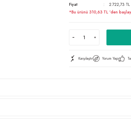
Fiyat
2.722,73 TL
*Bu ürünü 310,63 TL 'den başlayan 
Karşılaştır
Yorum Yap
Ta