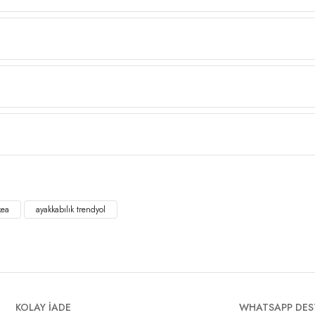
kea
ayakkabılık trendyol
KOLAY İADE
WHATSAPP DES