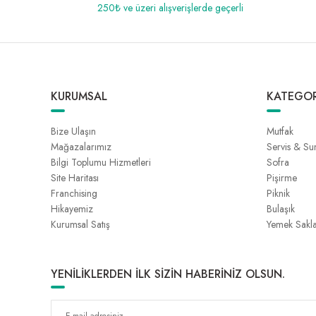
250₺ ve üzeri alışverişlerde geçerli
KURUMSAL
KATEGOR
Bize Ulaşın
Mutfak
Mağazalarımız
Servis & S
Bilgi Toplumu Hizmetleri
Sofra
Site Haritası
Pişirme
Franchising
Piknik
Hikayemiz
Bulaşık
Kurumsal Satış
Yemek Sakl
YENİLİKLERDEN İLK SİZİN HABERİNİZ OLSUN.