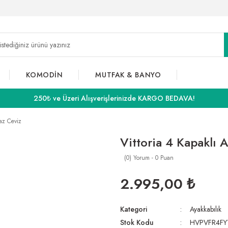
KOMODİN
MUTFAK & BANYO
250₺ ve Üzeri Alışverişlerinizde KARGO BEDAVA!
yaz Ceviz
Vittoria 4 Kapaklı 
(0) Yorum - 0 Puan
2.995,00 ₺
Kategori
Ayakkabılık
Stok Kodu
HVPVFR4FY