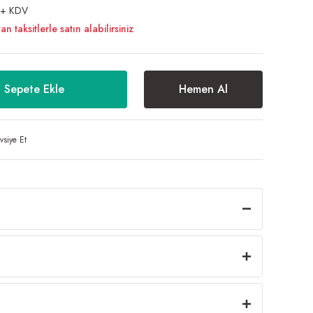
 + KDV
taksitlerle satın alabilirsiniz
Sepete Ekle
Hemen Al
vsiye Et