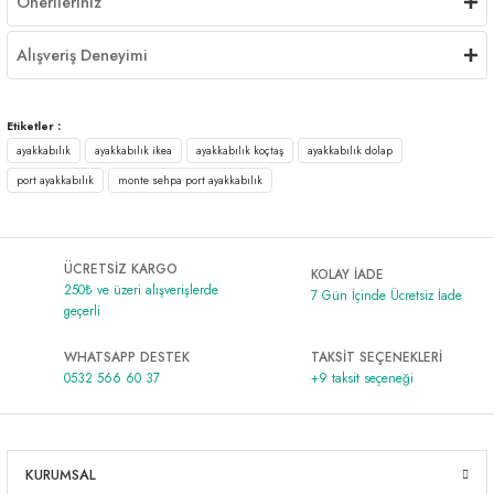
Önerileriniz
Alışveriş Deneyimi
Etiketler :
ayakkabılık
ayakkabılık ikea
ayakkabılık koçtaş
ayakkabılık dolap
port ayakkabılık
monte sehpa port ayakkabılık
ÜCRETSİZ KARGO
KOLAY İADE
250₺ ve üzeri alışverişlerde
7 Gün İçinde Ücretsiz İade
geçerli
WHATSAPP DESTEK
TAKSİT SEÇENEKLERİ
0532 566 60 37
+9 taksit seçeneği
KURUMSAL