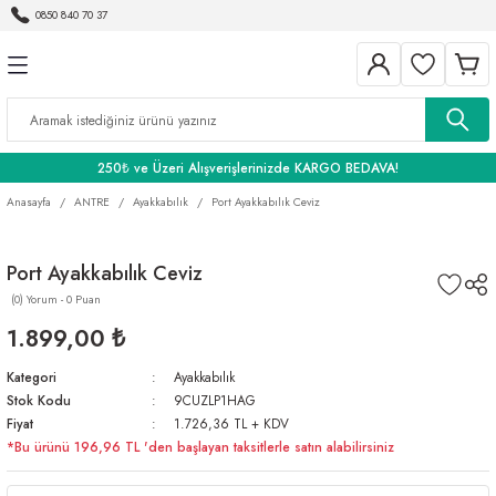
0850 840 70 37
Geri Dön
Geri Dön
Geri Dön
BANYO
250₺ ve Üzeri Alışverişlerinizde KARGO BEDAVA!
Anasayfa
ANTRE
Ayakkabılık
Port Ayakkabılık Ceviz
Port Ayakkabılık Ceviz
(0) Yorum - 0 Puan
1.899,00 ₺
Kategori
Ayakkabılık
Stok Kodu
9CUZLP1HAG
Fiyat
1.726,36 TL + KDV
*Bu ürünü 196,96 TL 'den başlayan taksitlerle satın alabilirsiniz