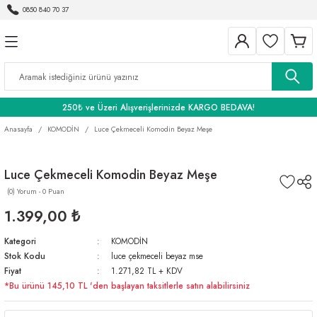
0850 840 70 37
Geri Dön
Geri Dön
Geri Dön
BANYO
250₺ ve Üzeri Alışverişlerinizde KARGO BEDAVA!
Anasayfa
KOMODİN
Luce Çekmeceli Komodin Beyaz Meşe
Luce Çekmeceli Komodin Beyaz Meşe
(0) Yorum - 0 Puan
1.399,00 ₺
Kategori
KOMODİN
Stok Kodu
luce çekmeceli beyaz mse
Fiyat
1.271,82 TL + KDV
*Bu ürünü 145,10 TL 'den başlayan taksitlerle satın alabilirsiniz