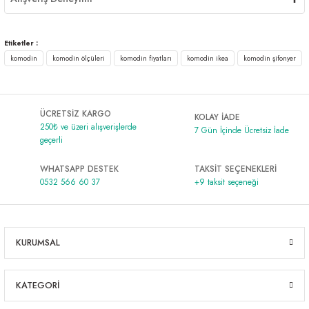
Etiketler :
komodin
komodin ölçüleri
komodin fiyatları
komodin ikea
komodin şifonyer
ÜCRETSİZ KARGO
KOLAY İADE
250₺ ve üzeri alışverişlerde
7 Gün İçinde Ücretsiz İade
geçerli
WHATSAPP DESTEK
TAKSİT SEÇENEKLERİ
0532 566 60 37
+9 taksit seçeneği
KURUMSAL
KATEGORİ