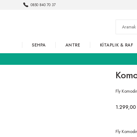
0850 840 70 37
SEHPA
ANTRE
KİTAPLIK & RAF
Komod
Fly Komodi
1.299,00
Fly Komodi