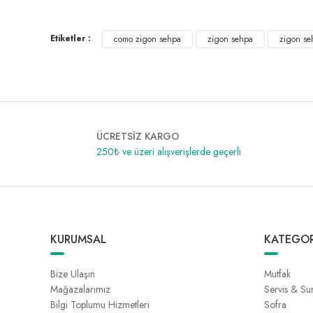
Como Zigon Sehpa Meşe
Como Zigon Sehpa Krem Cappucc
Etiketler :
995,00 ₺
como zigon sehpa
995,00 ₺
zigon sehpa
zigon se
ÜCRETSİZ KARGO
250₺ ve üzeri alışverişlerde geçerli
KURUMSAL
KATEGOR
Bize Ulaşın
Mutfak
Mağazalarımız
Servis & S
Bilgi Toplumu Hizmetleri
Sofra