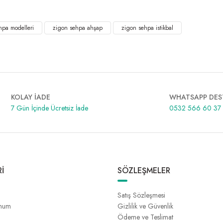
ino Kahve
hpa modelleri
zigon sehpa ahşap
zigon sehpa istikbal
KOLAY İADE
WHATSAPP DES
7 Gün İçinde Ücretsiz İade
0532 566 60 37
İ
SÖZLEŞMELER
Satış Sözleşmesi
unum
Gizlilik ve Güvenlik
Ödeme ve Teslimat