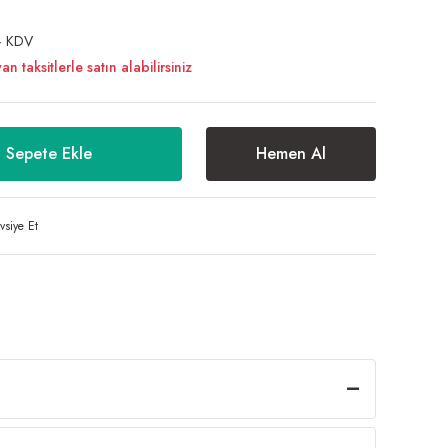
+ KDV
taksitlerle satın alabilirsiniz
Sepete Ekle
Hemen Al
vsiye Et