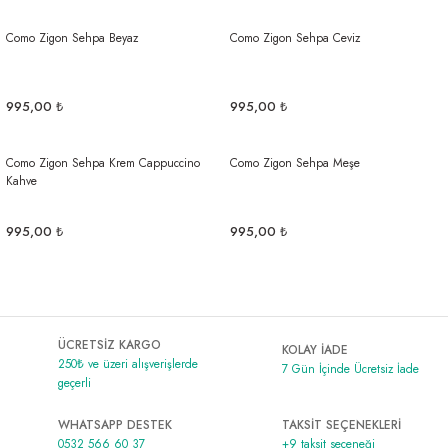
Como Zigon Sehpa Beyaz
Como Zigon Sehpa Ceviz
995,00 ₺
995,00 ₺
Como Zigon Sehpa Krem Cappuccino
Como Zigon Sehpa Meşe
Kahve
995,00 ₺
995,00 ₺
ÜCRETSİZ KARGO
KOLAY İADE
250₺ ve üzeri alışverişlerde
7 Gün İçinde Ücretsiz İade
geçerli
WHATSAPP DESTEK
TAKSİT SEÇENEKLERİ
0532 566 60 37
+9 taksit seçeneği