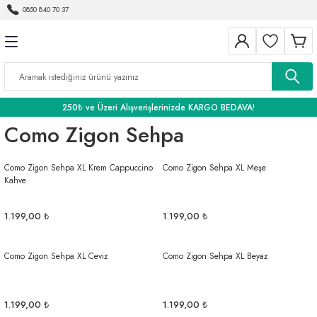
0850 840 70 37
Geri Dön
Geri Dön
Geri Dön
BANYO
250₺ ve Üzeri Alışverişlerinizde KARGO BEDAVA!
Como Zigon Sehpa
Como Zigon Sehpa XL Krem Cappuccino
Como Zigon Sehpa XL Meşe
Kahve
1.199,00 ₺
1.199,00 ₺
Como Zigon Sehpa XL Ceviz
Como Zigon Sehpa XL Beyaz
1.199,00 ₺
1.199,00 ₺