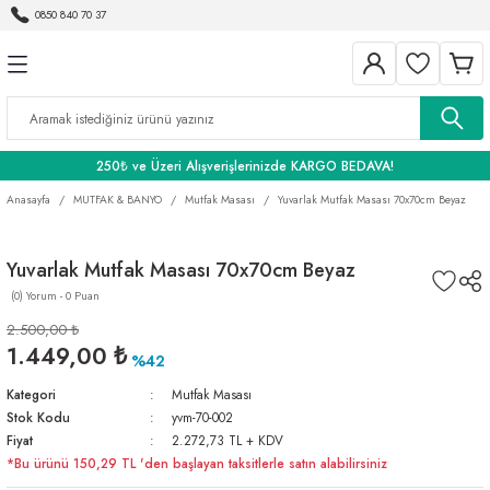
0850 840 70 37
Geri Dön
Geri Dön
Geri Dön
BANYO
250₺ ve Üzeri Alışverişlerinizde KARGO BEDAVA!
Anasayfa
MUTFAK & BANYO
Mutfak Masası
Yuvarlak Mutfak Masası 70x70cm Beyaz
Yuvarlak Mutfak Masası 70x70cm Beyaz
(0) Yorum - 0 Puan
2.500,00 ₺
1.449,00 ₺
%42
Kategori
Mutfak Masası
Stok Kodu
yvm-70-002
Fiyat
2.272,73 TL + KDV
*Bu ürünü 150,29 TL 'den başlayan taksitlerle satın alabilirsiniz