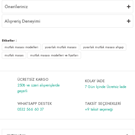
Önerileriniz
Alışveriş Deneyimi
Etiketler :
mutfak masası modelleri
yuvarlak mutfak masası
yuvarlak mutfak masası ahşap
mutfak masas
mutfak masası modelleri ve fiyatları
ÜCRETSİZ KARGO
KOLAY İADE
250₺ ve üzeri alışverişlerde
7 Gün İçinde Ücretsiz İade
geçerli
WHATSAPP DESTEK
TAKSİT SEÇENEKLERİ
0532 566 60 37
+9 taksit seçeneği