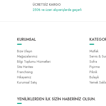
ÜCRETSİZ KARGO
250₺ ve üzeri alışverişlerde geçerli
KURUMSAL
KATEGOR
Bize Ulaşın
Mutfak
Mağazalarımız
Servis & S
Bilgi Toplumu Hizmetleri
Sofra
Site Haritası
Pişirme
Franchising
Piknik
Hikayemiz
Bulaşık
Kurumsal Satış
Yemek Sakl
YENİLİKLERDEN İLK SİZİN HABERİNİZ OLSUN.