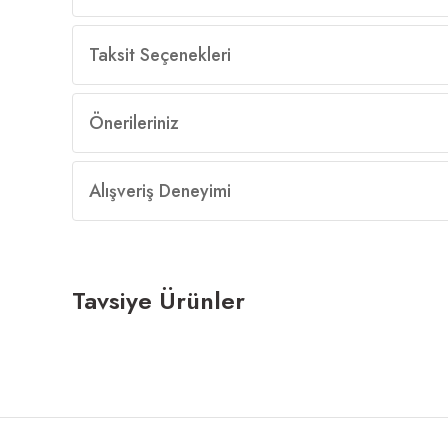
Taksit Seçenekleri
Önerileriniz
Alışveriş Deneyimi
Tavsiye Ürünler
Stones 3'lü Zigon Sehpa Traverten
Stones 3'lü Zigon Sehpa 
YENİ
YENİ
1.599,00 ₺
1.599,00 ₺