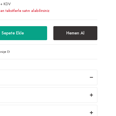
 + KDV
taksitlerle satın alabilirsiniz
Sepete Ekle
Hemen Al
vsiye Et