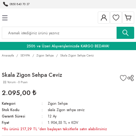
0850 840 70 37
Geri Dön
Geri Dön
Geri Dön
BANYO
250₺ ve Üzeri Alışverişlerinizde KARGO BEDAVA!
Anasayfa
SEHPA
Zigon Sehpa
Skala Zigon Sehpa Ceviz
Skala Zigon Sehpa Ceviz
(0) Yorum - 0 Puan
2.095,00 ₺
Kategori
Zigon Sehpa
Stok Kodu
skala Zigon sehpa ceviz
Garanti Süresi
12 Ay
Fiyat
1.904,55 TL + KDV
*Bu ürünü 217,29 TL 'den başlayan taksitlerle satın alabilirsiniz