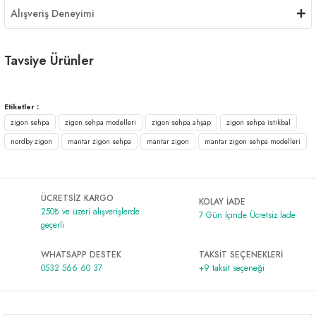
Alışveriş Deneyimi
Tavsiye Ürünler
Skala Zigon Sehpa Traverten
Skala Zigon Sehpa Meşe
Etiketler :
zigon sehpa
zigon sehpa modelleri
zigon sehpa ahşap
zigon sehpa istikbal
2.095,00 ₺
2.095,00 ₺
nordby zigon
mantar zigon sehpa
mantar zigon
mantar zigon sehpa modelleri
ÜCRETSİZ KARGO
KOLAY İADE
250₺ ve üzeri alışverişlerde
7 Gün İçinde Ücretsiz İade
geçerli
WHATSAPP DESTEK
TAKSİT SEÇENEKLERİ
0532 566 60 37
+9 taksit seçeneği