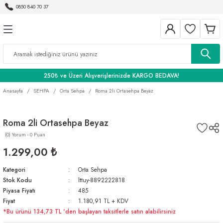
0850 840 70 37
Geri Dön
Geri Dön
Geri Dön
BANYO
250₺ ve Üzeri Alışverişlerinizde KARGO BEDAVA!
Anasayfa
SEHPA
Orta Sehpa
Roma 2li Ortasehpa Beyaz
Roma 2li Ortasehpa Beyaz
(0) Yorum - 0 Puan
1.299,00 ₺
Kategori
Orta Sehpa
Stok Kodu
lttuy-8892222818
Piyasa Fiyatı
485
Fiyat
1.180,91 TL + KDV
*Bu ürünü 134,73 TL 'den başlayan taksitlerle satın alabilirsiniz