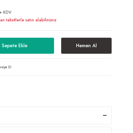
 + KDV
taksitlerle satın alabilirsiniz
Sepete Ekle
Hemen Al
vsiye Et