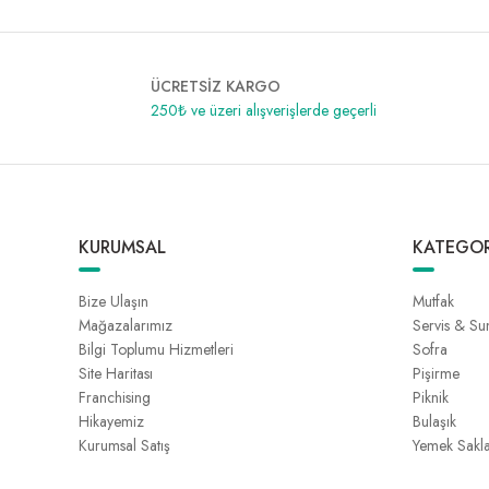
ÜCRETSİZ KARGO
250₺ ve üzeri alışverişlerde geçerli
KURUMSAL
KATEGOR
Bize Ulaşın
Mutfak
Mağazalarımız
Servis & S
Bilgi Toplumu Hizmetleri
Sofra
Site Haritası
Pişirme
Franchising
Piknik
Hikayemiz
Bulaşık
Kurumsal Satış
Yemek Sakl