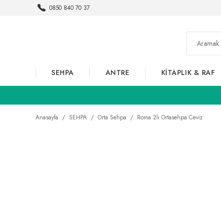
0850 840 70 37
SEHPA
ANTRE
KİTAPLIK & RAF
Anasayfa
SEHPA
Orta Sehpa
Roma 2li Ortasehpa Ceviz