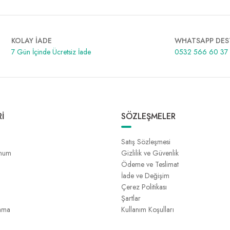
KOLAY İADE
WHATSAPP DES
7 Gün İçinde Ücretsiz İade
0532 566 60 37
İ
SÖZLEŞMELER
Satış Sözleşmesi
unum
Gizlilik ve Güvenlik
Ödeme ve Teslimat
İade ve Değişim
Çerez Politikası
Şartlar
ama
Kullanım Koşulları