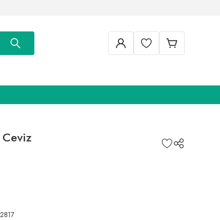
 Ceviz
22817