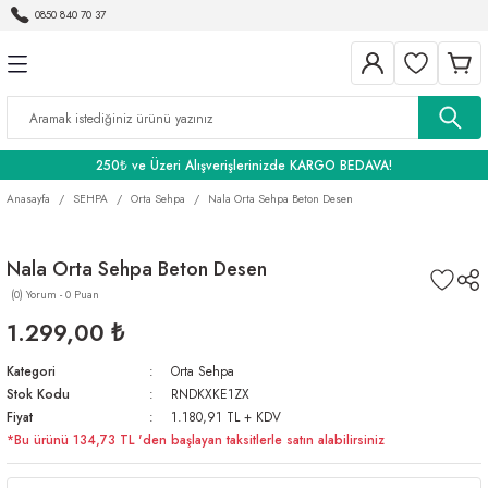
0850 840 70 37
Geri Dön
Geri Dön
Geri Dön
BANYO
250₺ ve Üzeri Alışverişlerinizde KARGO BEDAVA!
Anasayfa
SEHPA
Orta Sehpa
Nala Orta Sehpa Beton Desen
Nala Orta Sehpa Beton Desen
(0) Yorum - 0 Puan
1.299,00 ₺
Kategori
Orta Sehpa
Stok Kodu
RNDKXKE1ZX
Fiyat
1.180,91 TL + KDV
*Bu ürünü 134,73 TL 'den başlayan taksitlerle satın alabilirsiniz