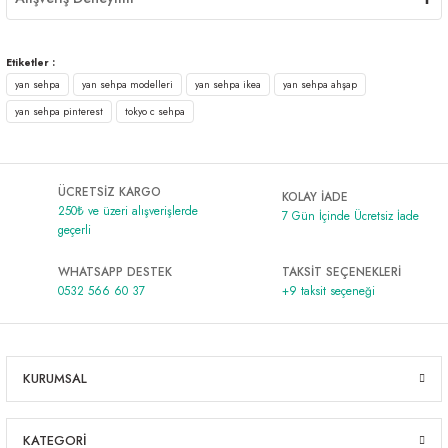
Etiketler :
yan sehpa
yan sehpa modelleri
yan sehpa ikea
yan sehpa ahşap
yan sehpa pinterest
tokyo c sehpa
ÜCRETSİZ KARGO
KOLAY İADE
250₺ ve üzeri alışverişlerde
7 Gün İçinde Ücretsiz İade
geçerli
WHATSAPP DESTEK
TAKSİT SEÇENEKLERİ
0532 566 60 37
+9 taksit seçeneği
KURUMSAL
KATEGORİ