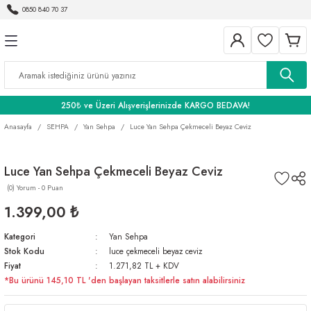
0850 840 70 37
Geri Dön
Geri Dön
Geri Dön
BANYO
250₺ ve Üzeri Alışverişlerinizde KARGO BEDAVA!
Anasayfa
SEHPA
Yan Sehpa
Luce Yan Sehpa Çekmeceli Beyaz Ceviz
Luce Yan Sehpa Çekmeceli Beyaz Ceviz
(0) Yorum - 0 Puan
1.399,00 ₺
Kategori
Yan Sehpa
Stok Kodu
luce çekmeceli beyaz ceviz
Fiyat
1.271,82 TL + KDV
*Bu ürünü 145,10 TL 'den başlayan taksitlerle satın alabilirsiniz