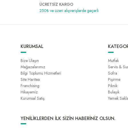
ÜCRETSİZ KARGO
250₺ ve üzeri alışverişlerde geçerli
KURUMSAL
KATEGOR
Bize Ulaşın
Mutfak
Mağazalarımız
Servis & S
Bilgi Toplumu Hizmetleri
Sofra
Site Haritası
Pişirme
Franchising
Piknik
Hikayemiz
Bulaşık
Kurumsal Satış
Yemek Sakl
YENİLİKLERDEN İLK SİZİN HABERİNİZ OLSUN.