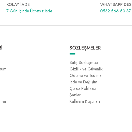
KOLAY İADE
WHATSAPP DES
7 Gün İçinde Ücretsiz İade
0532 566 60 37
İ
SÖZLEŞMELER
Satış Sözleşmesi
unum
Gizlilik ve Güvenlik
Ödeme ve Teslimat
İade ve Değişim
Çerez Politikası
Şartlar
ama
Kullanım Koşulları