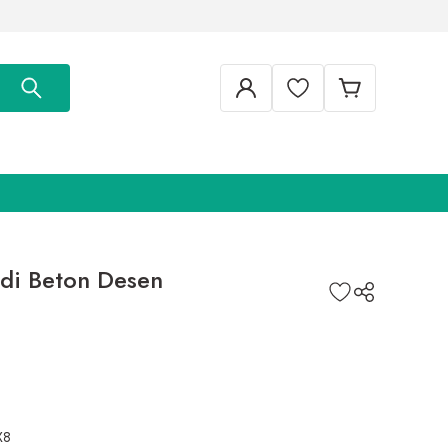
idi Beton Desen
X8