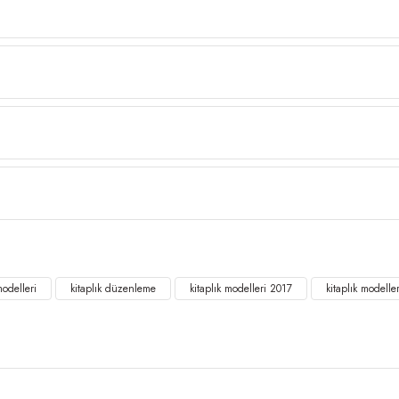
modelleri
kitaplık düzenleme
kitaplık modelleri 2017
kitaplık modelle