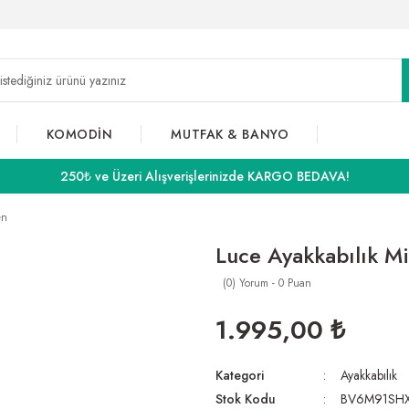
KOMODİN
MUTFAK & BANYO
250₺ ve Üzeri Alışverişlerinizde KARGO BEDAVA!
en
Luce Ayakkabılık M
(0) Yorum - 0 Puan
1.995,00 ₺
Kategori
Ayakkabılık
Stok Kodu
BV6M91SH