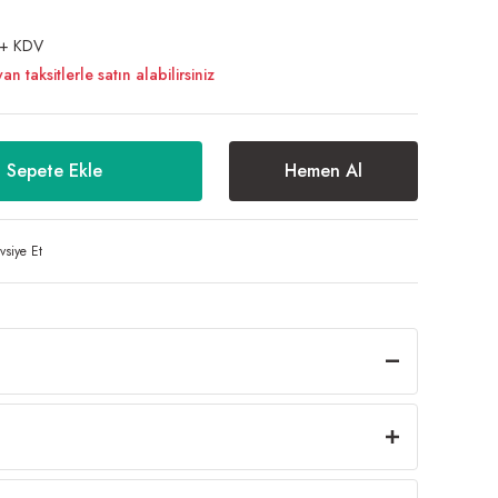
 + KDV
taksitlerle satın alabilirsiniz
Sepete Ekle
Hemen Al
vsiye Et