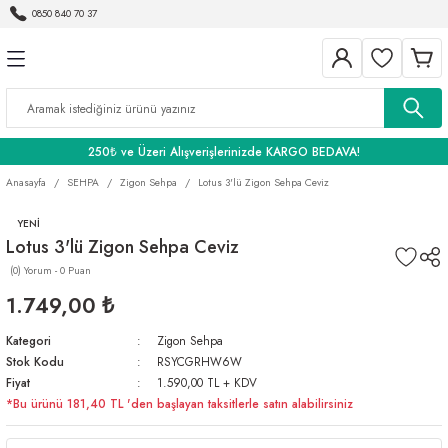
0850 840 70 37
Geri Dön
Geri Dön
Geri Dön
BANYO
250₺ ve Üzeri Alışverişlerinizde KARGO BEDAVA!
Anasayfa
SEHPA
Zigon Sehpa
Lotus 3'lü Zigon Sehpa Ceviz
YENİ
Lotus 3'lü Zigon Sehpa Ceviz
(0) Yorum - 0 Puan
1.749,00 ₺
Kategori
Zigon Sehpa
Stok Kodu
RSYCGRHW6W
Fiyat
1.590,00 TL + KDV
*Bu ürünü 181,40 TL 'den başlayan taksitlerle satın alabilirsiniz