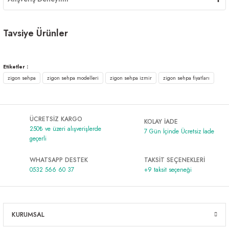
Tavsiye Ürünler
Lotus 3'lü Zigon Sehpa Traverten
Lotus 3'lü Zigon Sehpa Meşe
YENİ
YENİ
Etiketler :
zigon sehpa
zigon sehpa modelleri
zigon sehpa izmir
zigon sehpa fiyatları
1.749,00 ₺
1.749,00 ₺
ÜCRETSİZ KARGO
KOLAY İADE
250₺ ve üzeri alışverişlerde
7 Gün İçinde Ücretsiz İade
geçerli
WHATSAPP DESTEK
TAKSİT SEÇENEKLERİ
0532 566 60 37
+9 taksit seçeneği
KURUMSAL