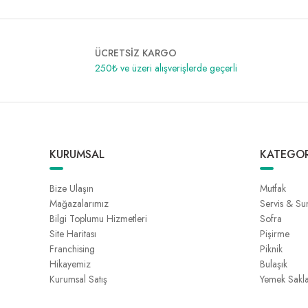
ÜCRETSİZ KARGO
250₺ ve üzeri alışverişlerde geçerli
KURUMSAL
KATEGOR
Bize Ulaşın
Mutfak
Mağazalarımız
Servis & S
Bilgi Toplumu Hizmetleri
Sofra
Site Haritası
Pişirme
Franchising
Piknik
Hikayemiz
Bulaşık
Kurumsal Satış
Yemek Sakl