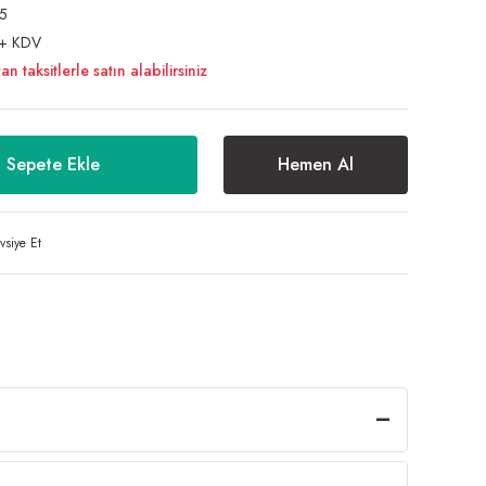
5
 + KDV
taksitlerle satın alabilirsiniz
Sepete Ekle
Hemen Al
vsiye Et