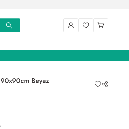
ı 90x90cm Beyaz
ı