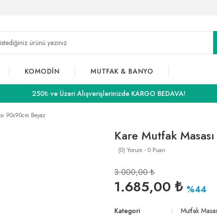
KOMODİN
MUTFAK & BANYO
250₺ ve Üzeri Alışverişlerinizde KARGO BEDAVA!
ası 90x90cm Beyaz
Kare Mutfak Masas
(0) Yorum - 0 Puan
3.000,00 ₺
1.685,00 ₺
%44
Kategori
Mutfak Masas