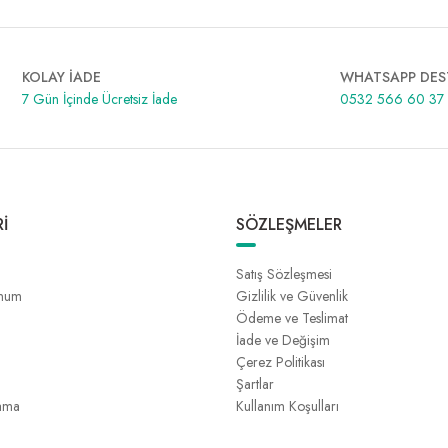
KOLAY İADE
WHATSAPP DES
7 Gün İçinde Ücretsiz İade
0532 566 60 37
İ
SÖZLEŞMELER
Satış Sözleşmesi
unum
Gizlilik ve Güvenlik
Ödeme ve Teslimat
İade ve Değişim
Çerez Politikası
Şartlar
ama
Kullanım Koşulları