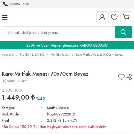
0850 840 70 37
Geri Dön
Geri Dön
Geri Dön
BANYO
250₺ ve Üzeri Alışverişlerinizde KARGO BEDAVA!
Anasayfa
MUTFAK & BANYO
Mutfak Masası
Kare Mutfak Masası 70x70cm Beyaz
Kare Mutfak Masası 70x70cm Beyaz
(0) Yorum - 0 Puan
2.500,00 ₺
1.449,00 ₺
%42
Kategori
Mutfak Masası
Stok Kodu
lttuy-8892222812
Fiyat
2.272,73 TL + KDV
*Bu ürünü 150,29 TL 'den başlayan taksitlerle satın alabilirsiniz