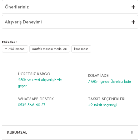
Önerileriniz
Alışveriş Deneyimi
Etiketler :
mutfak masasi
mutfak masası modelleri
kare masa
ÜCRETSİZ KARGO
KOLAY İADE
250₺ ve üzeri alışverişlerde
7 Gün İçinde Ücretsiz İade
geçerli
WHATSAPP DESTEK
TAKSİT SEÇENEKLERİ
0532 566 60 37
+9 taksit seçeneği
KURUMSAL