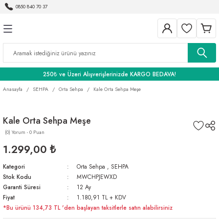
0850 840 70 37
Geri Dön
Geri Dön
Geri Dön
BANYO
250₺ ve Üzeri Alışverişlerinizde KARGO BEDAVA!
Anasayfa
SEHPA
Orta Sehpa
Kale Orta Sehpa Meşe
Kale Orta Sehpa Meşe
(0) Yorum - 0 Puan
1.299,00 ₺
Kategori
Orta Sehpa
,
SEHPA
Stok Kodu
MWCHPJEWXD
Garanti Süresi
12 Ay
Fiyat
1.180,91 TL + KDV
*Bu ürünü 134,73 TL 'den başlayan taksitlerle satın alabilirsiniz