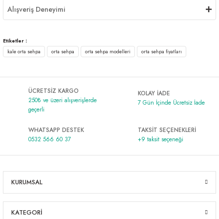
Alışveriş Deneyimi
Etiketler :
kale orta sehpa
orta sehpa
orta sehpa modelleri
orta sehpa fiyatları
ÜCRETSİZ KARGO
KOLAY İADE
250₺ ve üzeri alışverişlerde
7 Gün İçinde Ücretsiz İade
geçerli
WHATSAPP DESTEK
TAKSİT SEÇENEKLERİ
0532 566 60 37
+9 taksit seçeneği
KURUMSAL
KATEGORİ