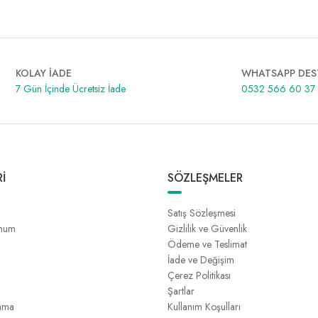
KOLAY İADE
WHATSAPP DES
7 Gün İçinde Ücretsiz İade
0532 566 60 37
İ
SÖZLEŞMELER
Satış Sözleşmesi
unum
Gizlilik ve Güvenlik
Ödeme ve Teslimat
İade ve Değişim
Çerez Politikası
Şartlar
ama
Kullanım Koşulları