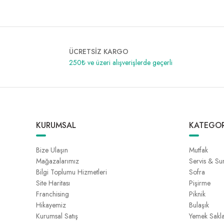
ÜCRETSİZ KARGO
250₺ ve üzeri alışverişlerde geçerli
KURUMSAL
KATEGOR
Bize Ulaşın
Mutfak
Mağazalarımız
Servis & S
Bilgi Toplumu Hizmetleri
Sofra
Site Haritası
Pişirme
Franchising
Piknik
Hikayemiz
Bulaşık
Kurumsal Satış
Yemek Sakl