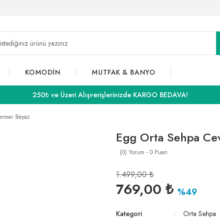
KOMODİN
MUTFAK & BANYO
250₺ ve Üzeri Alışverişlerinizde KARGO BEDAVA!
ermer Beyaz
Egg Orta Sehpa Cev
(0) Yorum - 0 Puan
1.499,00 ₺
769,00 ₺
%49
Kategori
Orta Sehpa