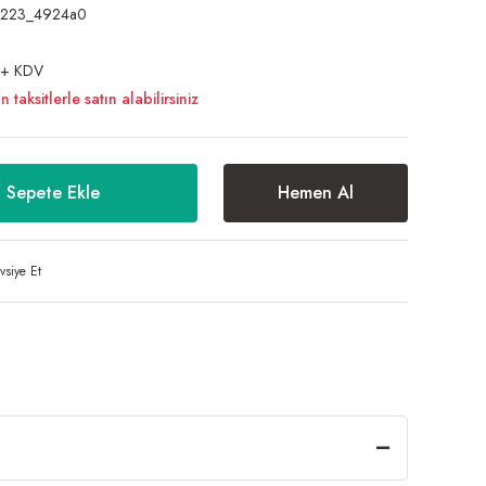
23223_4924a0
 + KDV
aksitlerle satın alabilirsiniz
Sepete Ekle
Hemen Al
vsiye Et