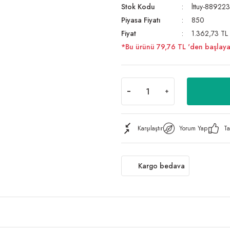
Stok Kodu
lttuy-8892
Piyasa Fiyatı
850
Fiyat
1.362,73 TL
*Bu ürünü 79,76 TL 'den başlayan t
Karşılaştır
Yorum Yap
Ta
Kargo bedava