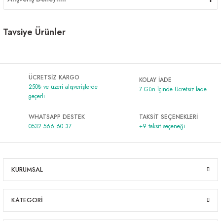
Tavsiye Ürünler
Curve 3'lü Zigon Sehpa Meşe
Curve 3'lü Zigon Sehpa Ceviz
YENİ
YENİ
ÜCRETSİZ KARGO
KOLAY İADE
1.689,00 ₺
1.689,00 ₺
250₺ ve üzeri alışverişlerde
7 Gün İçinde Ücretsiz İade
geçerli
WHATSAPP DESTEK
TAKSİT SEÇENEKLERİ
0532 566 60 37
+9 taksit seçeneği
KURUMSAL
KATEGORİ