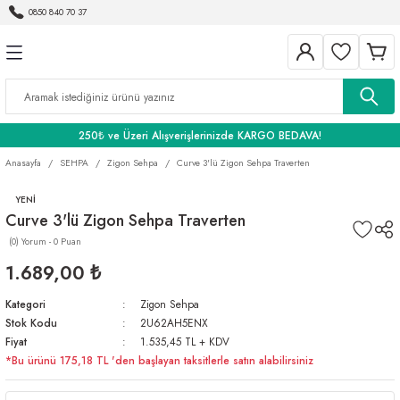
0850 840 70 37
Geri Dön
Geri Dön
Geri Dön
BANYO
250₺ ve Üzeri Alışverişlerinizde KARGO BEDAVA!
Anasayfa
SEHPA
Zigon Sehpa
Curve 3'lü Zigon Sehpa Traverten
YENİ
Curve 3'lü Zigon Sehpa Traverten
(0) Yorum - 0 Puan
1.689,00 ₺
Kategori
Zigon Sehpa
Stok Kodu
2U62AH5ENX
Fiyat
1.535,45 TL + KDV
*Bu ürünü 175,18 TL 'den başlayan taksitlerle satın alabilirsiniz