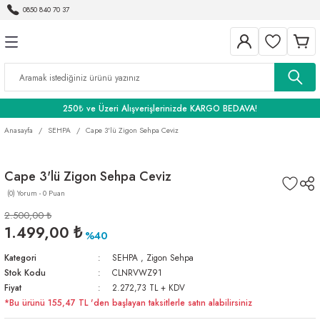
0850 840 70 37
Geri Dön
Geri Dön
Geri Dön
BANYO
250₺ ve Üzeri Alışverişlerinizde KARGO BEDAVA!
Anasayfa
SEHPA
Cape 3'lü Zigon Sehpa Ceviz
Cape 3'lü Zigon Sehpa Ceviz
(0) Yorum - 0 Puan
2.500,00 ₺
1.499,00 ₺
%40
Kategori
SEHPA
,
Zigon Sehpa
Stok Kodu
CLNRVWZ91
Fiyat
2.272,73 TL + KDV
*Bu ürünü 155,47 TL 'den başlayan taksitlerle satın alabilirsiniz