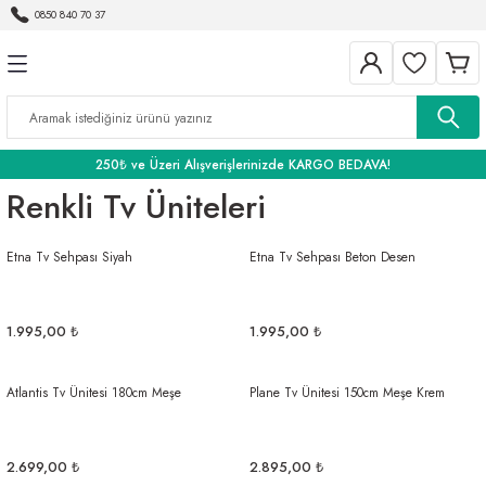
0850 840 70 37
Geri Dön
Geri Dön
Geri Dön
BANYO
250₺ ve Üzeri Alışverişlerinizde KARGO BEDAVA!
Renkli Tv Üniteleri
Etna Tv Sehpası Siyah
Etna Tv Sehpası Beton Desen
1.995,00 ₺
1.995,00 ₺
Atlantis Tv Ünitesi 180cm Meşe
Plane Tv Ünitesi 150cm Meşe Krem
2.699,00 ₺
2.895,00 ₺