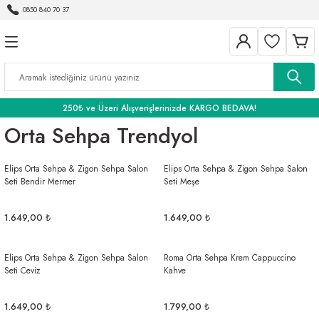
0850 840 70 37
Geri Dön
Geri Dön
Geri Dön
BANYO
250₺ ve Üzeri Alışverişlerinizde KARGO BEDAVA!
Orta Sehpa Trendyol
Elips Orta Sehpa & Zigon Sehpa Salon
Elips Orta Sehpa & Zigon Sehpa Salon
Seti Bendir Mermer
Seti Meşe
1.649,00 ₺
1.649,00 ₺
Elips Orta Sehpa & Zigon Sehpa Salon
Roma Orta Sehpa Krem Cappuccino
Seti Ceviz
Kahve
1.649,00 ₺
1.799,00 ₺