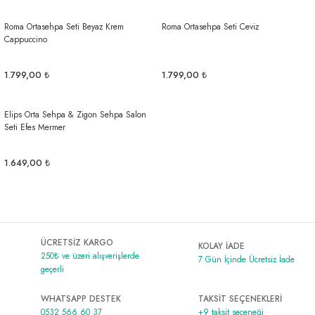
Roma Ortasehpa Seti Beyaz Krem
Roma Ortasehpa Seti Ceviz
Cappuccino
1.799,00 ₺
1.799,00 ₺
Elips Orta Sehpa & Zigon Sehpa Salon
Seti Efes Mermer
1.649,00 ₺
ÜCRETSİZ KARGO
KOLAY İADE
250₺ ve üzeri alışverişlerde
7 Gün İçinde Ücretsiz İade
geçerli
WHATSAPP DESTEK
TAKSİT SEÇENEKLERİ
0532 566 60 37
+9 taksit seçeneği