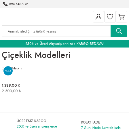
0850 840 70 37
Geri Dön
Geri Dön
Geri Dön
BANYO
250₺ ve Üzeri Alışverişlerinizde KARGO BEDAVA!
Çiçeklik Modelleri
Como Kitaplık
%44
1.389,00 ₺
2.500,00 ₺
ÜCRETSİZ KARGO
KOLAY İADE
250₺ ve üzeri alışverişlerde
7 Gün İçinde Ücretsiz İade